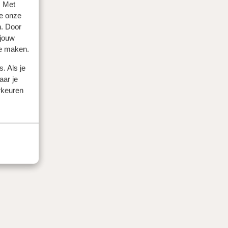
. Met
e onze
n. Door
 jouw
te maken.
. Als je
aar je
rkeuren