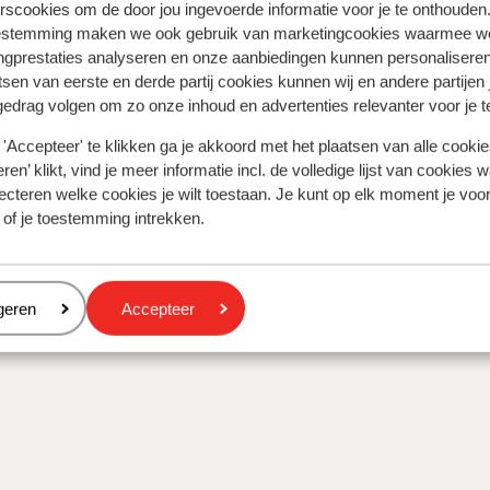
rscookies om de door jou ingevoerde informatie voor je te onthouden
estemming maken we ook gebruik van marketingcookies waarmee w
ngprestaties analyseren en onze aanbiedingen kunnen personalisere
tsen van eerste en derde partij cookies kunnen wij en andere partijen
gedrag volgen om zo onze inhoud en advertenties relevanter voor je 
'Accepteer' te klikken ga je akkoord met het plaatsen van alle cookies
ren’ klikt, vind je meer informatie incl. de volledige lijst van cookies w
ecteren welke cookies je wilt toestaan. Je kunt op elk moment je voo
 of je toestemming intrekken.
eren
geren
Accepteer