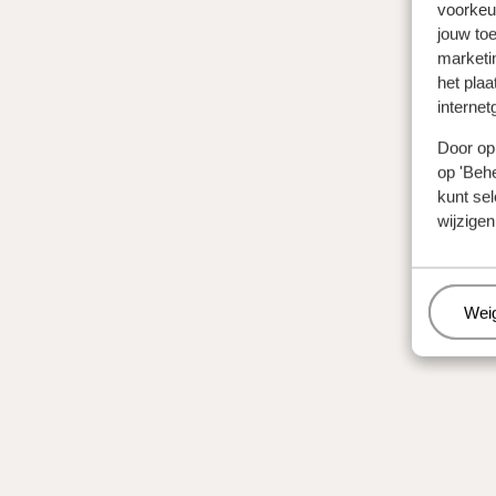
voorkeu
jouw to
marketi
het plaa
internet
Door op 
op 'Behe
kunt sel
wijzigen
Beh
Wei