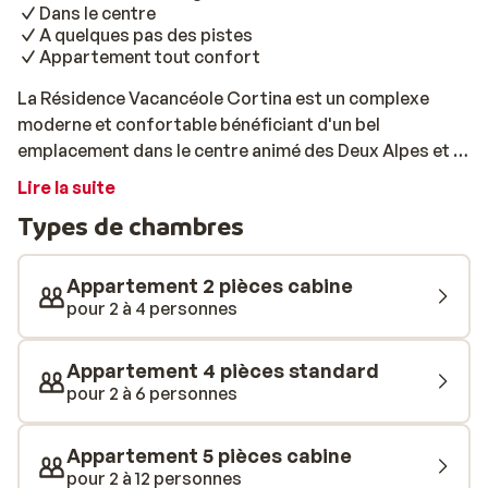
Dans le centre
A quelques pas des pistes
Appartement tout confort
La Résidence Vacancéole Cortina est un complexe
moderne et confortable bénéficiant d'un bel
emplacement dans le centre animé des Deux Alpes et à
quelques pas des pistes de ski. Vous aurez tout à
Lire la suite
portée de main. Si vous êtes à la recherche d'une
Types de chambres
résidence tout confort pour vos prochaines vacances
au ski, vous êtes au bon endroit. La résidence possède
de superbes chambres joliment décorés dans un style
Appartement 2 pièces cabine
contemporain, et dotées de tout le confort nécessaire
pour 2 à 4 personnes
à un agréable séjour.
Appartement 4 pièces standard
pour 2 à 6 personnes
Appartement 5 pièces cabine
pour 2 à 12 personnes