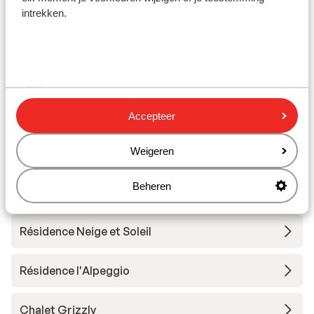
Forfait
intrekken.
Cours
Matériel
Accepteer
Autres hébergements - Les Deux
Weigeren
Alpes
Beheren
Hôtel Serre Palas
Résidence Neige et Soleil
Résidence l'Alpeggio
Chalet Grizzly