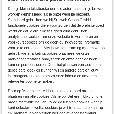
le maga
Dit zijn kleine tekstbestanden die automatisch in je browser
l'entrée
worden geïnstalleerd als je onze website bezoekt.
destina
À proximité
Standaard gebruiken we bij Sunweb Group GmbH
petit p
Dans le centre
functionele cookies die ervoor zorgen dat de website goed
appart
Distance du centre-ville: environ 150 mètres
werkt en dat je alle functies goed kunt gebruiken,
prendre
Distance jusqu'aux pistes de ski environ 100
analytische cookies om onze website te verbeteren en
voorkeurscookies om de door jou ingevoerde informatie
mètres
voor je te onthouden. Met jouw toestemming maken we ook
Distance jusqu'a l'arrêt du bus de ski environ 200
gebruik van marketingcookies waarmee we onze
mètres
marketingprestaties analyseren en onze aanbiedingen
Distance jusqu'aux remontées mécaniques
kunnen personaliseren. Door het plaatsen van eerste en
environ 100 mètres
derde partij cookies kunnen wij en andere partijen jouw
Distance aux magasins les plus proches environ 15
internetgedrag volgen om zo onze inhoud en advertenties
mètres
relevanter voor je te maken.
Distance à la supérette la plus proche environ 150
Door op 'Accepteer' te klikken ga je akkoord met het
mètres
plaatsen van alle cookies. Als je op 'Beheren’ klikt, vind je
Forfait, cours et matériel de ski
meer informatie incl. de volledige lijst van cookies waar je
kunt selecteren welke cookies je wilt toestaan. Je kunt op
elk moment je voorkeuren wijzigen of je toestemming