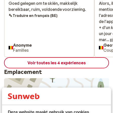
Goed gelegen om te skiën, makkelijk
Goed gelegen om te skiën, makkelijk
Alors, 
Alors, 
bereikbaar, ruim, voldoende voorziening.
bereikbaar, ruim, voldoende voorziening.
mentio
mentio
l'adres
l'adres
Traduire en français (BE)
de l'ap
de l'ap
+ d'un 
+ d'un 
un jour
un jour
marcher
mar...
p
Anonyme
Geof
les doc
Familles
Coup
le mau
c'était
Voir toutes les 4 expériences
(appart
l'appar
Emplacement
correc
lit et 
prix. l
superet
pente e
Afficher sur la carte
pas top
Deze website maakt gebruik van cookies
poubell