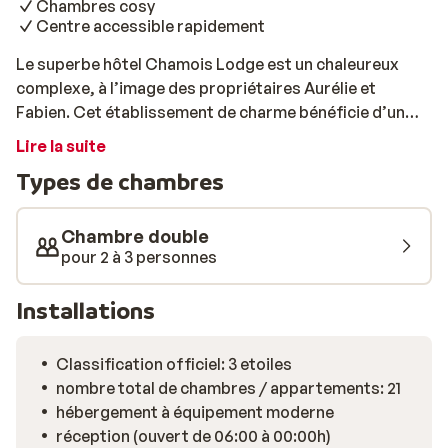
Chambres cosy
Centre accessible rapidement
Le superbe hôtel Chamois Lodge est un chaleureux
complexe, à l’image des propriétaires Aurélie et
Fabien. Cet établissement de charme bénéficie d’un
emplacement idéal pour les skieurs, à 300 mètres des
Lire la suite
remontées mécaniques Viking et Grand Viking. L’hôtel
Types de chambres
se situe en plein centre, vous aurez donc tout le loisir
de profiter des restaurant et boutiques des Deux
Alpes. Vous séjournerez dans de superbes chambres
Chambre double
spacieuses au style contemporain. Elles sont bien
pour 2 à 3 personnes
équipées et offrent un joli balcon orienté sud, d’où
vous aurez une vue imprenable sur les sommets
Installations
enneigés. L’hôtel dispose d’un restaurant à la carte où
vous pourrez déguster de délicieux mets variés. Après
Classification officiel: 3 etoiles
un bon repas, vous pourrez vous lover dans le canapé
nombre total de chambres / appartements: 21
du salon avec cheminée. L’hôtel dispose également
hébergement à équipement moderne
d’une grande cave à vin, où Aurélie vous proposera une
réception (ouvert de 06:00 à 00:00h)