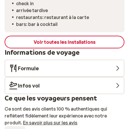
sélections de vins de la région. Le bar sera l’endroit
check in
idéal pour siroter un verre entre amis et discuter du
arrivée tardive
programme du lendemain. Bon séjour à l’hôtel Chamois
restaurants: restaurant à la carte
Lodge!
bars: bar à cocktail
Voir toutes les installations
Informations de voyage
Formule
Infos vol
Ce que les voyageurs pensent
Ce sont des avis clients 100 % authentiques qui
reflètent fidèlement leur expérience avec notre
produit.
En savoir plus sur les avis