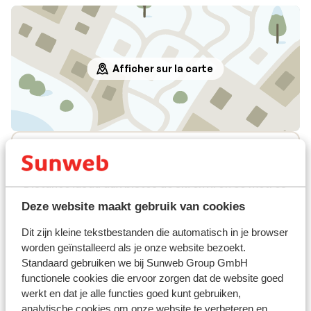
Afficher sur la carte
À proximité
Dans le centre
Distance jusqu'aux pistes de ski environ 50 mètres
Distance jusqu'aux remontées mécaniques
Deze website maakt gebruik van cookies
environ 300 mètres
Dit zijn kleine tekstbestanden die automatisch in je browser
Distance aux magasins les plus proches environ 10
worden geïnstalleerd als je onze website bezoekt.
mètres
Standaard gebruiken we bij Sunweb Group GmbH
Distance à la supérette la plus proche environ 150
functionele cookies die ervoor zorgen dat de website goed
mètres
werkt en dat je alle functies goed kunt gebruiken,
Distance au restaurant le plus proche environ 0
analytische cookies om onze website te verbeteren en