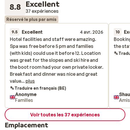
Excellent
8.8
37 expériences
Réservé le plus par amis
Excellent
4 avr. 2026
Ex
9.5
10
Hotel facilities and staff were amazing.
Hotel facilities and staff were amazing.
Booking
Booking
Spa was free before 5 pm and families
Spa was free before 5 pm and families
the sta
the sta
(with kids) could use it before 12. Location
(with kids) could use it before 12. Location
Tradu
was great for the slopes and ski hire and
was great for the slopes and ski hire and
the boot room had your own private locker.
the boot room had your own private locker.
Breakfast and dinner was nice and great
Breakfast and dinner was nice and great
value for money compared to eating out.
value...
plus
The service from all the staff was truly
Traduire en français (BE)
Anonyme
Shau
exceptional and a credit to the hotel. I
Familles
Ami
would definitely stay again if returning to
the same resort.
Voir toutes les 37 expériences
Emplacement