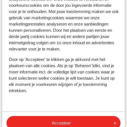
mètres
voorkeurscookies om de door jou ingevoerde informatie
Sur une route principale
voor je te onthouden. Met jouw toestemming maken we ook
gebruik van marketingcookies waarmee we onze
Forfait, cours et matériel de ski
marketingprestaties analyseren en onze aanbiedingen
kunnen personaliseren. Door het plaatsen van eerste en
derde partij cookies kunnen wij en andere partijen jouw
Forfait
internetgedrag volgen om zo onze inhoud en advertenties
relevanter voor je te maken.
Cours
Door op 'Accepteer' te klikken ga je akkoord met het
plaatsen van alle cookies. Als je op 'Beheren’ klikt, vind je
Matériel
meer informatie incl. de volledige lijst van cookies waar je
kunt selecteren welke cookies je wilt toestaan. Je kunt op
elk moment je voorkeuren wijzigen of je toestemming
Autres hébergements - Les Deux
intrekken.
Alpes
Hôtel Serre Palas
Accepteer