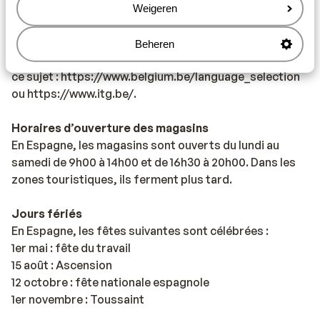
Vaccination
Weigeren
Pour les voyageurs à destination de l’Espagne, aucune
vaccination n’est nécessaire. Cependant, vous
Beheren
trouverez ci-joint des informations plus précises sur
ce sujet : https://www.belgium.be/language_selection
ou https://www.itg.be/.
Horaires d’ouverture des magasins
En Espagne, les magasins sont ouverts du lundi au
samedi de 9h00 à 14h00 et de 16h30 à 20h00. Dans les
zones touristiques, ils ferment plus tard.
Jours fériés
En Espagne, les fêtes suivantes sont célébrées :
1er mai : fête du travail
15 août : Ascension
12 octobre : fête nationale espagnole
1er novembre : Toussaint