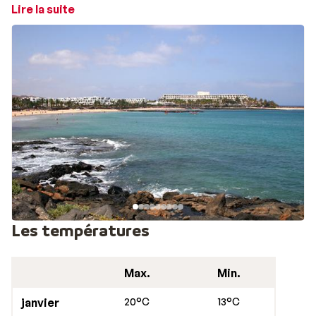
sable qui sont principalement situées sur une baie. La
Lire la suite
plage la plus grande et la plus fréquentée est Las
Cucharas près du centre de Costa Teguise. Le fond
marin s'incline progressivement ici et en raison du vent
toujours présent, c'est un endroit idéal pour la planche
à voile. D'autres plages comme El Jablillo, Los Charcos
et El Ancla sont situées sur une petite baie avec des
plateaux rocheux. Dans le centre de Costa Teguise et
sur l'agréable boulevard, vous trouverez des
restaurants, des bars et un certain nombre de lieux de
divertissement. En plus des sports nautiques, vous
pouvez également pratiquer le golf à Costa Teguise
sur un magnifique parcours de golf 18 trous.
Les températures
Max.
Min.
janvier
20°C
13°C