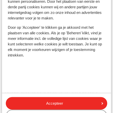
kunnen personaliseren. Door het plaatsen van eerste en
L'Espagne est connue pour les tapas, la paella et la
derde partij cookies kunnen wij en andere partijen jouw
sangria.
internetgedrag volgen om zo onze inhoud en advertenties
relevanter voor je te maken.
Numéro d’urgence
Le numéro d’urgence en Espagne pour les services de
Door op 'Accepteer' te klikken ga je akkoord met het
police, d’ambulance et incendie est le 112.
plaatsen van alle cookies. Als je op 'Beheren’ klikt, vind je
meer informatie incl. de volledige lijst van cookies waar je
kunt selecteren welke cookies je wilt toestaan. Je kunt op
Documents de voyage
elk moment je voorkeuren wijzigen of je toestemming
Vous devez être en possession d’un passeport ou
intrekken.
d’une carte d’identité en cours de validité. Vos
documents de voyage sont sous votre entière
responsabilité.
Attention : au moins des participants au séjour doit
être âgé de 18 ans ou plus.
Voyager avec les bons documents relève de votre
responsabilité. Sunweb ne peut en être tenu
Accepteer
responsable