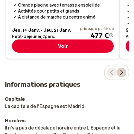
Grande piscine avec terrasse ensoleillée
N
Activités pour petits et grands
E
À distance de marche du centre animé
H
J
prix p.p. à partir de
Jeu. 14 Janv. - Jeu. 21 Janv.
Sam
477 €
Petit-déjeuner
2
pers.
All 
Voir
Informations pratiques
Capitale
La capitale de l’Espagne est Madrid.
Horaires
Il n'y a pas de décalage horaire entre L'Espagne et la