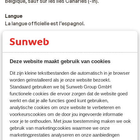
Belgique, sauf sur les îles Canaries (-1h).
Langue
La langue officielle est l’espagnol.
Monnaie
La monnaie officielle est l’euro. Il est possible de payer
par carte bancaire en Espagne et aux îles Canaries.
Deze website maakt gebruik van cookies
Pourboires
Dit zijn kleine tekstbestanden die automatisch in je browser
Il est habituel en Espagne de donner 5% à 10% de
worden geïnstalleerd als je onze website bezoekt.
pourboires.
Standaard gebruiken we bij Sunweb Group GmbH
functionele cookies die ervoor zorgen dat de website goed
Norme électrique
werkt en dat je alle functies goed kunt gebruiken,
Comme dans la majorité des pays en Europe, la tension
analytische cookies om onze website te verbeteren en
varie entre 220 et 240 V. Un
voorkeurscookies om de door jou ingevoerde informatie
transformateur/adaptateur n'est pas nécessaire.
voor je te onthouden. Met jouw toestemming maken we ook
gebruik van marketingcookies waarmee we onze
marketingprestaties analyseren en onze aanbiedingen
Alimentation