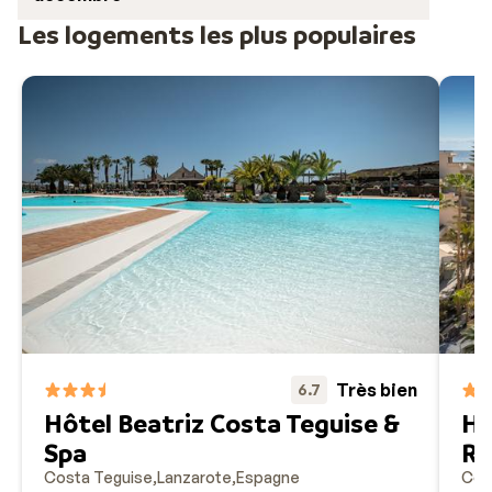
Les logements les plus populaires
Très bien
6.7
Hôtel Beatriz Costa Teguise &
Hô
Spa
Re
Costa Teguise
Lanzarote
Espagne
Cos