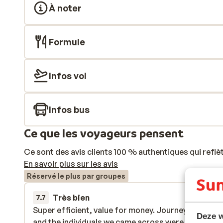
À noter
Formule
Infos vol
Infos bus
Ce que les voyageurs pensent
Ce sont des avis clients 100 % authentiques qui reflè
En savoir plus sur les avis
Réservé le plus par groupes
Très bien
23 mars 
7.7
Super efficient, value for money. Journey ran smoo
Super efficient, value for money. Journey ran smoo
Deze w
and the individuals we came across were all helpful
and the individuals we came across were all helpful