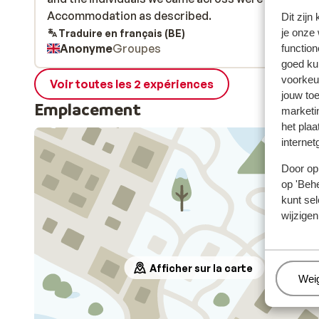
Accommodation as described.
Accommodation as described.
Dit zijn
je onze
Traduire en français (BE)
Anonyme
Groupes
function
goed ku
voorkeu
Voir toutes les 2 expériences
jouw to
Emplacement
marketi
het plaa
internet
Door op 
op 'Behe
kunt sel
wijzigen
Afficher sur la carte
Beh
Wei