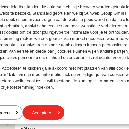
 kleine tekstbestanden die automatisch in je browser worden geïnstalle
 website bezoekt. Standaard gebruiken we bij Sunweb Group GmbH
Anonyme
Familles
ele cookies die ervoor zorgen dat de website goed werkt en dat je alle
nt gebruiken, analytische cookies om onze website te verbeteren en
rscookies om de door jou ingevoerde informatie voor je te onthouden
estemming maken we ook gebruik van marketingcookies waarmee w
ngprestaties analyseren en onze aanbiedingen kunnen personalisere
tsen van eerste en derde partij cookies kunnen wij en andere partijen
gedrag volgen om zo onze inhoud en advertenties relevanter voor je 
À proximité
Distance du centre-ville: environ 200 mètres
'Accepteer' te klikken ga je akkoord met het plaatsen van alle cookies
Distance jusqu'à l'arrêt de bus environ 50 mètres
ren’ klikt, vind je meer informatie incl. de volledige lijst van cookies w
Distance jusqu'au distributeur d'argent environ 20
ecteren welke cookies je wilt toestaan. Je kunt op elk moment je voo
mètres
 of je toestemming intrekken.
Distance jusqu'aux pistes de ski environ 80 mètres
Distance jusqu'aux remontées mécaniques environ
mètres
eren
geren
Accepteer
Distance jusqu'a l'école de ski environ 50 mètres
Distance aux magasins les plus proches environ 50
mètres