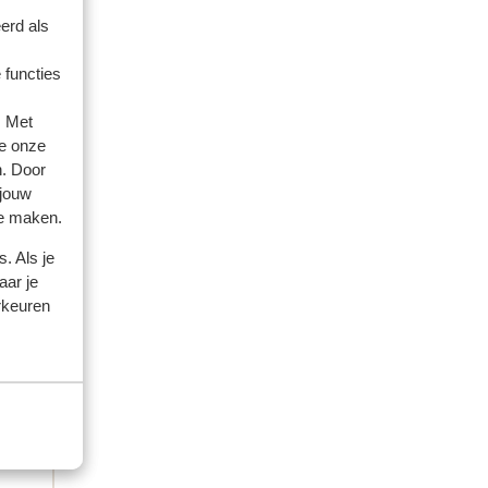
erd als
 functies
. Met
e onze
n. Door
 jouw
te maken.
. Als je
aar je
0
rkeuren
 50