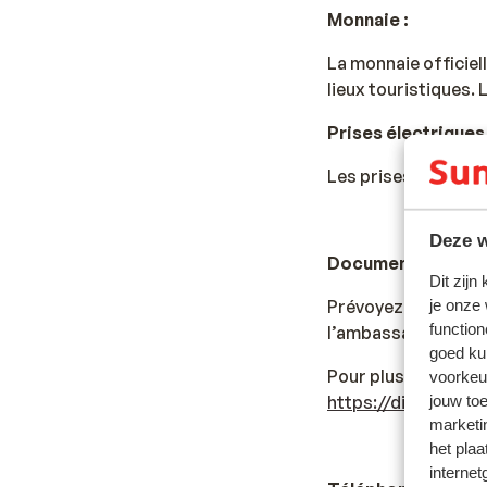
Monnaie :
La monnaie officiel
lieux touristiques
Prises électriques 
Les prises sont eur
Deze w
Documents de voy
Dit zijn
je onze
Prévoyez une carte 
function
l’ambassade du pays
goed ku
Pour plus d'informa
voorkeu
jouw to
https://diplomati
marketi
het plaa
internet