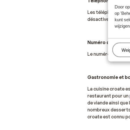
Téléphone :
Door op 
Les téléphones por
op 'Behe
désactiver les donné
kunt sel
wijzigen
Numéro d’urgence 
Beh
Wei
Le numéro d’urgence
Gastronomie et b
La cuisine croate e
restaurant pour un 
de viande ainsi que
nombreux desserts so
croate est connu po