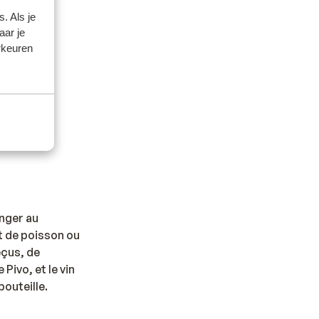
. Als je
illons de
aar je
.
rkeuren
anger au
ût de poisson ou
éçus, de
Pivo, et le vin
outeille.