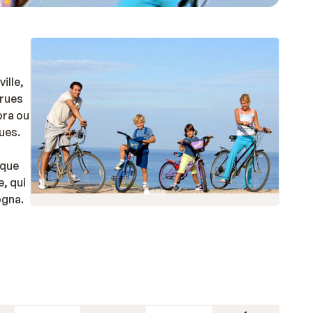
ille,
 rues
ora ou
ues.
sque
, qui
ogna.