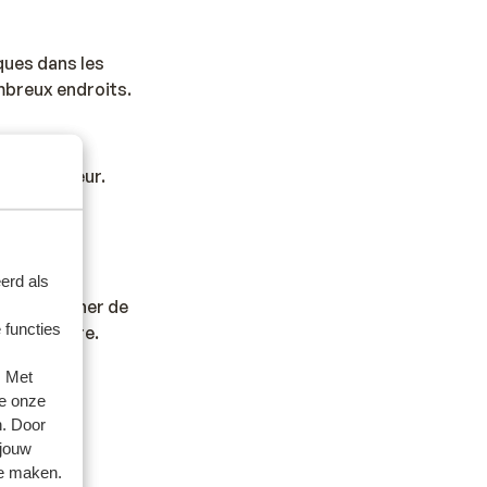
ques dans les
mbreux endroits.
n adaptateur.
erd als
us rapprocher de
 functies
articulière.
. Met
e onze
de_voyage
n. Door
 jouw
te maken.