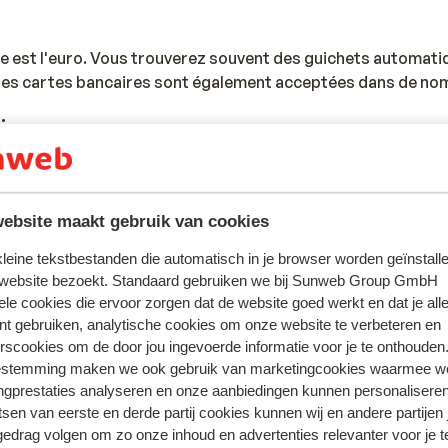
le est l'euro. Vous trouverez souvent des guichets automati
. Les cartes bancaires sont également acceptées dans de no
:
opéennes et la tension de 220V, vous n’aurez pas besoin d’u
ebsite maakt gebruik van cookies
age :
 kleine tekstbestanden die automatisch in je browser worden geïnstalle
 website bezoekt. Standaard gebruiken we bij Sunweb Group GmbH
d’identité ou un passeport en cours de validité. Veuillez vo
ele cookies die ervoor zorgen dat de website goed werkt en dat je alle
 pour connaître les démarches spécifiques à une situation p
nt gebruiken, analytische cookies om onze website te verbeteren en
tions :
rscookies om de door jou ingevoerde informatie voor je te onthouden
estemming maken we ook gebruik van marketingcookies waarmee w
e.belgium.be/fr/Services/voyager_a_letranger/documents_
ngprestaties analyseren en onze aanbiedingen kunnen personalisere
tsen van eerste en derde partij cookies kunnen wij en andere partijen
gedrag volgen om zo onze inhoud en advertenties relevanter voor je 