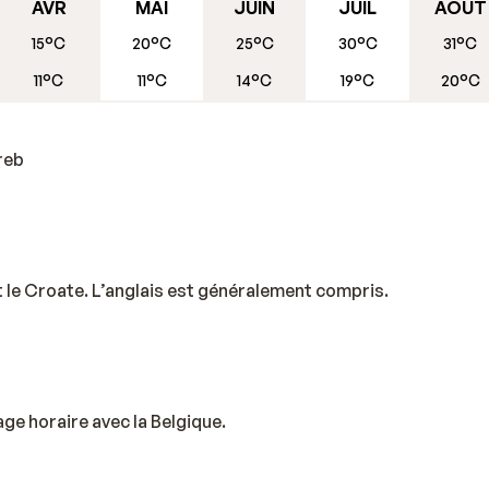
AVR
MAI
JUIN
JUIL
AOÛT
15°C
20°C
25°C
30°C
31°C
11°C
11°C
14°C
19°C
20°C
reb
t le Croate. L’anglais est généralement compris.
lage horaire avec la Belgique.