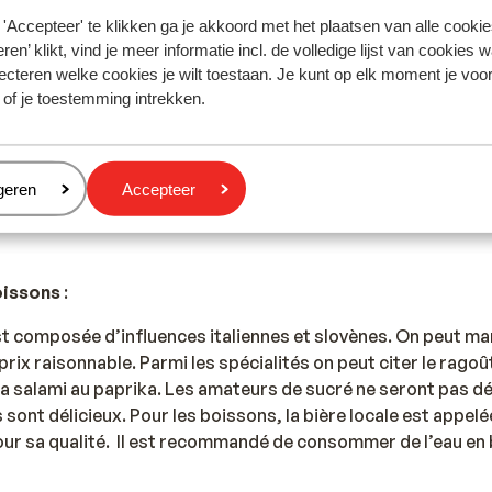
'Accepteer' te klikken ga je akkoord met het plaatsen van alle cookies
tables européens fonctionnent en Croatie. Nous vous conse
ren’ klikt, vind je meer informatie incl. de volledige lijst van cookies w
es mobiles et d’activer le wifi pour vous rendre sur internet
ecteren welke cookies je wilt toestaan. Je kunt op elk moment je voo
 of je toestemming intrekken.
:
eren
geren
Accepteer
 est le 112.
oissons
:
st composée d’influences italiennes et slovènes. On peut m
prix raisonnable. Parmi les spécialités on peut citer le rago
 la salami au paprika. Les amateurs de sucré ne seront pas d
nt délicieux. Pour les boissons, la bière locale est appelée 
ur sa qualité. Il est recommandé de consommer de l’eau en b