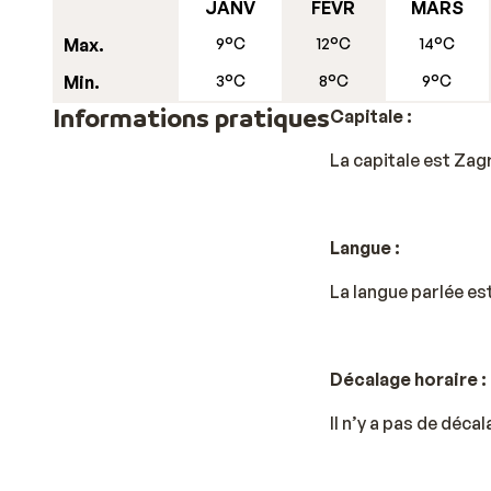
JANV
FÉVR
MARS
Max.
9°C
12°C
14°C
Min.
3°C
8°C
9°C
Informations pratiques
Capitale :
La capitale est
Zag
Langue :
La langue parlée es
Décalage horaire :
Il n’y a pas de déca