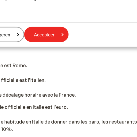
assa
Val Gardena
Photo de Val di Fassa
Photo de Val Garden
eren
geren
Accepteer
le est Rome.
ficielle est l'italien.
 de décalage horaire avec la France.
officielle en Italie est l'euro.
e habitude en Italie de donner dans les bars, les restaurants 
n 10%.