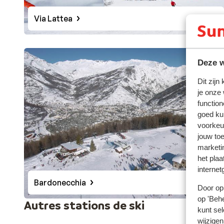
Via Lattea
Deze w
Dit zijn
je onze
function
goed ku
voorkeu
jouw to
marketi
het plaa
internet
Bardonecchia
Door op 
op 'Behe
Autres stations de ski
kunt sel
wijzigen