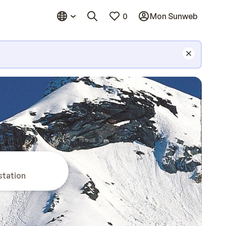
0
Mon Sunweb
station