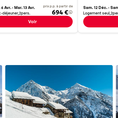
prix p.p. à partir de
 6 Avr. - Mar. 13 Avr.
Sam. 12 Déc. - Sam
694 €
t-déjeuner
2
pers.
Logement seul
2
pe
Voir