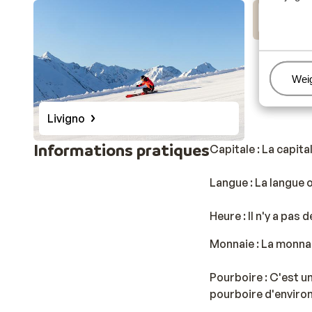
Val di F
Beh
Wei
Livigno
Informations pratiques
Capitale : La capita
Langue : La langue of
Heure : Il n'y a pas
Monnaie : La monnaie 
Pourboire : C'est un
pourboire d'enviro