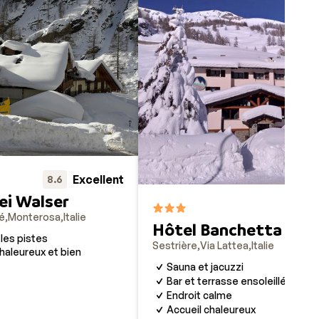
un
lente
 repas
 en
-
 un
Excellent
8.6
rrez
ei Walser
8.1
té
Monterosa
Italie
Hôtel Banchetta
 les pistes
ta,
Sestrière
Via Lattea
Italie
aleureux et bien
us
Sauna et jacuzzi
Bar et terrasse ensoleillée
Endroit calme
Accueil chaleureux