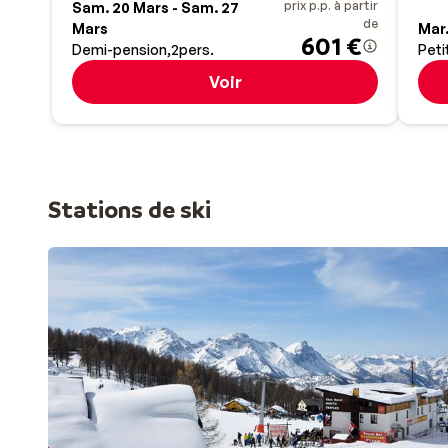
prix p.p. à partir
Sam. 20 Mars - Sam. 27
de
Mars
Mar.
601 €
Demi-pension
2
pers.
Peti
Voir
Stations de ski