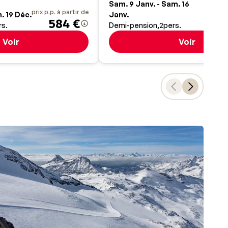
prix
Sam. 9 Janv. - Sam. 16
prix p.p. à partir de
. 19 Déc.
Janv.
584 €
rs.
Demi-pension
2
pers.
Voir
Voir