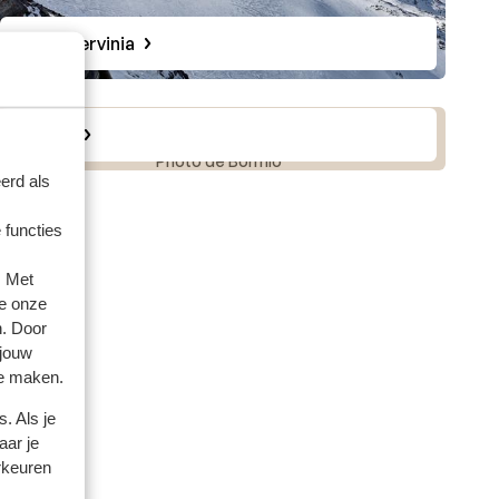
Breuil Cervinia
Bormio
Photo de Bormio
erd als
 functies
. Met
e onze
n. Door
 jouw
te maken.
. Als je
aar je
rkeuren