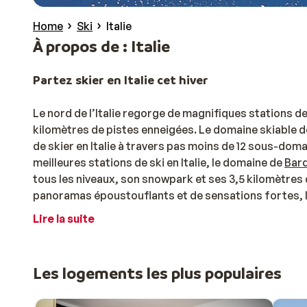
Home
Ski
Italie
À propos de : Italie
Partez skier en Italie cet hiver
Le nord de l’Italie regorge de magnifiques stations de
kilomètres de pistes enneigées. Le domaine skiable d
de skier en Italie à travers pas moins de 12 sous-doma
meilleures stations de ski en Italie, le domaine de
Bar
tous les niveaux, son snowpark et ses 3,5 kilomètres d
panoramas époustouflants et de sensations fortes, 
pour skier en Italie. Depuis la
Via Lattea
, vous pourrez
Lire la suite
toute tranquillité grâce à des offres
tout compris
, i
Vacances au ski en Italie : trouvez votre héber
Les logements les plus populaires
Que vous planifiiez de skier en Italie entre amis, en
fa
parmi notre large sélection. Dans chaque station de sk