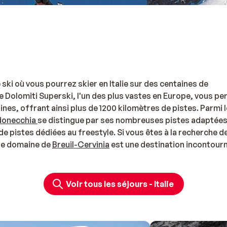
 ski où vous pourrez skier en Italie sur des centaines de
e Dolomiti Superski, l'un des plus vastes en Europe, vous p
ines, offrant ainsi plus de 1200 kilomètres de pistes. Parmi 
donecchia
se distingue par ses nombreuses pistes adaptées
e pistes dédiées au freestyle. Si vous êtes à la recherche d
le domaine de
Breuil-Cervinia
est une destination incontour
 également skier en France. Avec Sunweb, partez skier en Ita
ncluant forfaits et matériel.
gement à prix mini
Voir tous les séjours - Italie
mille
ou en
couple
, vous êtes sûr de trouver l'hébergement p
i en Italie, vous trouverez des
hôtels
, appartements
ou cha