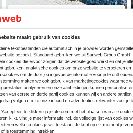
Monterosa
ebsite maakt gebruik van cookies
Arabba Marmolada
Photo de Arabba
Marmolada
 kleine tekstbestanden die automatisch in je browser worden geïnstalle
 website bezoekt. Standaard gebruiken we bij Sunweb Group GmbH
ele cookies die ervoor zorgen dat de website goed werkt en dat je alle
nt gebruiken, analytische cookies om onze website te verbeteren en
rscookies om de door jou ingevoerde informatie voor je te onthouden
estemming maken we ook gebruik van marketingcookies waarmee w
ngprestaties analyseren en onze aanbiedingen kunnen personalisere
tsen van eerste en derde partij cookies kunnen wij en andere partijen
gedrag volgen om zo onze inhoud en advertenties relevanter voor je 
'Accepteer' te klikken ga je akkoord met het plaatsen van alle cookies
ren’ klikt, vind je meer informatie incl. de volledige lijst van cookies w
ecteren welke cookies je wilt toestaan. Je kunt op elk moment je voo
 of je toestemming intrekken.