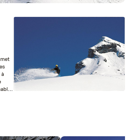
ermet
les
 à
e
nable
lie en
arfait
lets