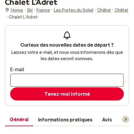
Chalet L'Adret
Home
Ski
France
Les Portes du Soleil
Châtel
Châtel
Chalet L'Adret
Curieux des nouvelles dates de départ ?
Laissez votre e-mail, et nous vous informerons dès que
les dates seront connues.
E-mail
Tenez-moi informé
Général
Informations pratiques
Avis
Forfa