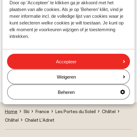
Door op 'Accepteer' te klikken ga je akkoord met het
Résidences Petit Châtel
plaatsen van alle cookies. Als je op 'Beheren’ klikt, vind je
meer informatie incl. de volledige lijst van cookies waar je
Appart'hôtel Le Panoramic
kunt selecteren welke cookies je wilt toestaan. Je kunt op
elk moment je voorkeuren wijzigen of je toestemming
intrekken.
Hôtel Le Panoramic (All Inclusive)
Résidence Le Grand Lodge
Accepteer
Résidence Le Grand Ermitage
Weigeren
Résidences Chatel
Beheren
Home
Ski
France
Les Portes du Soleil
Châtel
Châtel
Chalet L'Adret