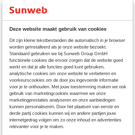
exclusive
Chalet Les Cabris - Prix exclusif
Deze website maakt gebruik van cookies
Chalet Martagon
Dit zijn kleine tekstbestanden die automatisch in je browser
worden geïnstalleerd als je onze website bezoekt.
Standaard gebruiken we bij Sunweb Group GmbH
Hôtel Eliova l'Eau Vive
functionele cookies die ervoor zorgen dat de website goed
werkt en dat je alle functies goed kunt gebruiken,
Hôtel Le Stella
analytische cookies om onze website te verbeteren en
voorkeurscookies om de door jou ingevoerde informatie
voor je te onthouden. Met jouw toestemming maken we ook
Résidence La Flèche d'Or
gebruik van marketingcookies waarmee we onze
marketingprestaties analyseren en onze aanbiedingen
Résidence CGH Les Chalets d'Angèle
kunnen personaliseren. Door het plaatsen van eerste en
derde partij cookies kunnen wij en andere partijen jouw
internetgedrag volgen om zo onze inhoud en advertenties
Résidence Les Chalets d'Angele - Prix exclusif
relevanter voor je te maken.