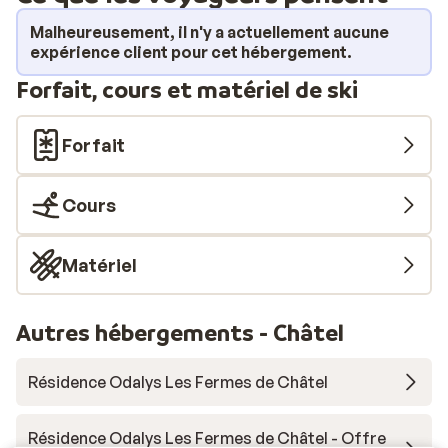
concoctez-vous une fondue ou une raclette grâce aux
Malheureusement, il n'y a actuellement aucune
équipements à disposition dans la cuisine ou rendez-
expérience client pour cet hébergement.
vous au centre-ville pour dîner au restaurant. Avant de
Forfait, cours et matériel de ski
vous coucher, vous aurez la possibilité de vous
réchauffer près du poêle à bois et d'admirer le coucher
de soleil sur les montagnes.
Forfait
Cours
Matériel
Autres hébergements - Châtel
Résidence Odalys Les Fermes de Châtel
Résidence Odalys Les Fermes de Châtel - Offre