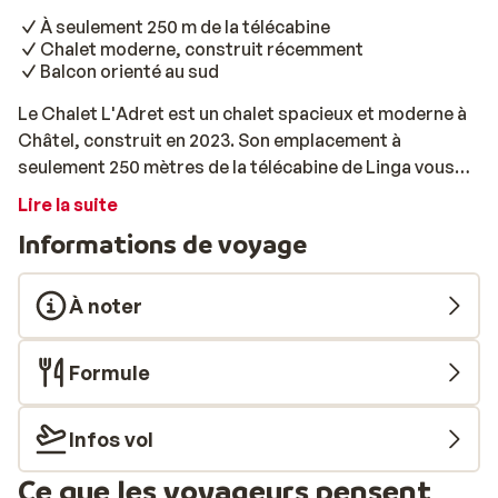
À seulement 250 m de la télécabine
Chalet moderne, construit récemment
Balcon orienté au sud
Le Chalet L'Adret est un chalet spacieux et moderne à
Châtel, construit en 2023. Son emplacement à
seulement 250 mètres de la télécabine de Linga vous
permettra d'explorer facilement le domaine skiable
Lire la suite
des Portes du Soleil. Pour visiter le centre-ville de
Informations de voyage
Châtel, une navette gratuite est à votre disposition,
dont l'arrêt de bus se trouve à seulement 200 mètres.
Cet hébergement, pouvant accueillir jusqu'à 12
À noter
personnes, est parfait pour des vacances au ski en
famille ou entre amis. Avec ses 4 chambres, ses 3 salles
Formule
de bains, son salon et sa salle à manger, sa cuisine
entièrement équipée, vous ne manquerez de rien
pendant vos vacances au ski. Vous pourrez également
Infos vol
profiter du soleil sur le balcon et de la vue
Ce que les voyageurs pensent
spectaculaire sur les pistes et les montagnes. Le soir,